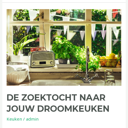
De
zoektocht
naar
jouw
droomkeuken
DE ZOEKTOCHT NAAR
JOUW DROOMKEUKEN
Keuken
/
admin