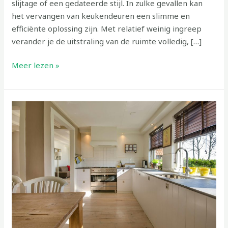
slijtage of een gedateerde stijl. In zulke gevallen kan
het vervangen van keukendeuren een slimme en
efficiënte oplossing zijn. Met relatief weinig ingreep
verander je de uitstraling van de ruimte volledig, […]
Meer lezen »
Het
creëren
van
de
perfecte
buitenkeuken