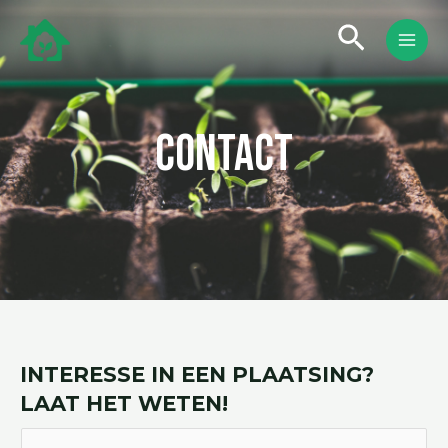
Ga
MAI
Zoeken
naar
MEN
de
inhoud
CONTACT
INTERESSE IN EEN PLAATSING?
LAAT HET WETEN!
Y