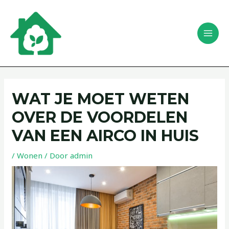
Ga
Bericht
MAI
naar
navigatie
Zoeken
MEN
de
inhoud
WAT JE MOET WETEN
OVER DE VOORDELEN
VAN EEN AIRCO IN HUIS
/
Wonen
/ Door
admin