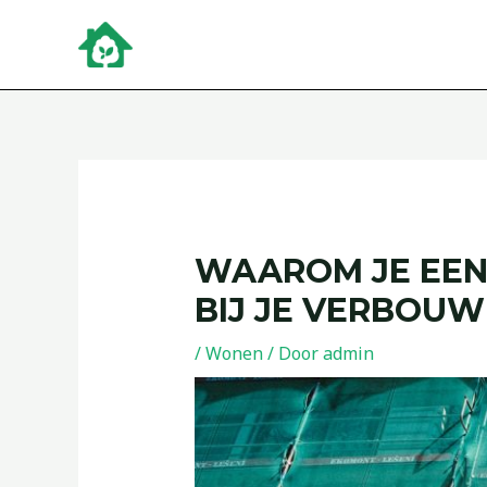
Ga
Bericht
naar
navigatie
de
inhoud
WAAROM JE EEN
BIJ JE VERBOUW
/
Wonen
/ Door
admin