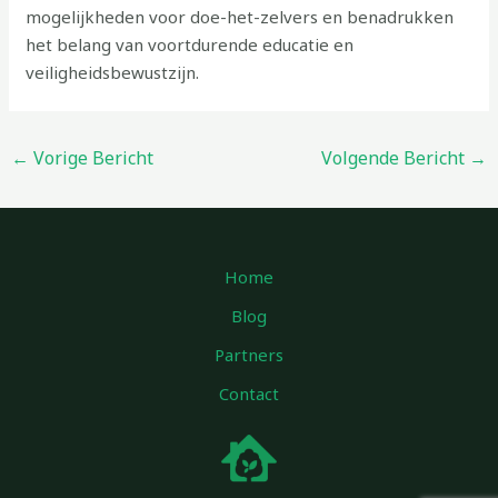
mogelijkheden voor doe-het-zelvers en benadrukken
het belang van voortdurende educatie en
veiligheidsbewustzijn.
←
Vorige Bericht
Volgende Bericht
→
Home
Blog
Partners
Contact