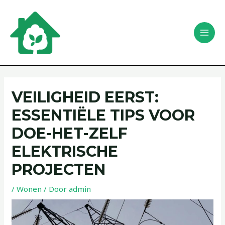
Ga
Bericht
MAI
naar
navigatie
Zoeken
MEN
de
inhoud
VEILIGHEID EERST:
ESSENTIËLE TIPS VOOR
DOE-HET-ZELF
ELEKTRISCHE
PROJECTEN
/
Wonen
/ Door
admin