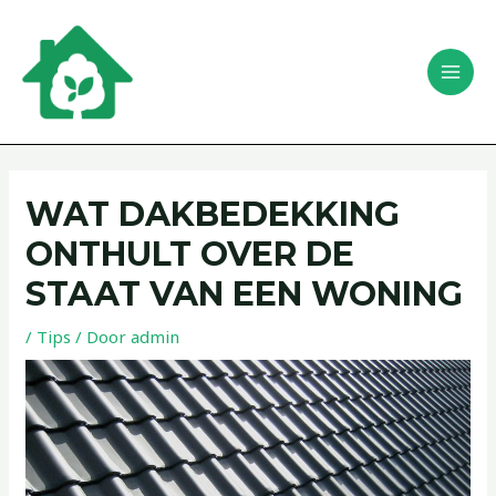
Ga
Bericht
MAI
naar
navigatie
Zoeken
MEN
de
inhoud
WAT DAKBEDEKKING
ONTHULT OVER DE
STAAT VAN EEN WONING
/
Tips
/ Door
admin