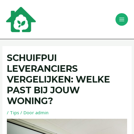
Ga
Bericht
MAI
naar
navigatie
Zoeken
MEN
de
inhoud
SCHUIFPUI
LEVERANCIERS
VERGELIJKEN: WELKE
PAST BIJ JOUW
WONING?
/
Tips
/ Door
admin