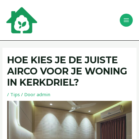
Ga
Bericht
MAI
naar
navigatie
Zoeken
MEN
de
inhoud
HOE KIES JE DE JUISTE
AIRCO VOOR JE WONING
IN KERKDRIEL?
/
Tips
/ Door
admin