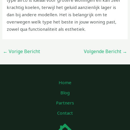
krachtig koelen, terwijl het geluid aanzienlijk lager is
dan bij andere modellen. Het is belangrijk om te
overwegen welk type het beste in jouw woning past,
zowel qua functionaliteit als esthetiek.
←
Vorige Bericht
Volgende Bericht
→
Home
Blog
Partners
Contact