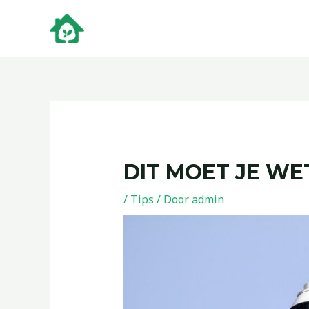
Ga
Bericht
naar
navigatie
de
inhoud
DIT MOET JE W
/
Tips
/ Door
admin